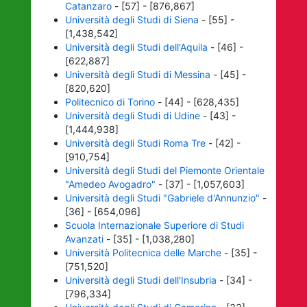
Catanzaro
- [57] - [876,867]
Università degli Studi di Siena
- [55] -
[1,438,542]
Università degli Studi dell'Aquila
- [46] -
[622,887]
Università degli Studi di Messina
- [45] -
[820,620]
Politecnico di Torino
- [44] - [628,435]
Università degli Studi di Udine
- [43] -
[1,444,938]
Università degli Studi Roma Tre
- [42] -
[910,754]
Università degli Studi del Piemonte Orientale
"Amedeo Avogadro"
- [37] - [1,057,603]
Università degli Studi "Gabriele d'Annunzio"
-
[36] - [654,096]
Scuola Internazionale Superiore di Studi
Avanzati
- [35] - [1,038,280]
Università Politecnica delle Marche
- [35] -
[751,520]
Università degli Studi dell'Insubria
- [34] -
[796,334]