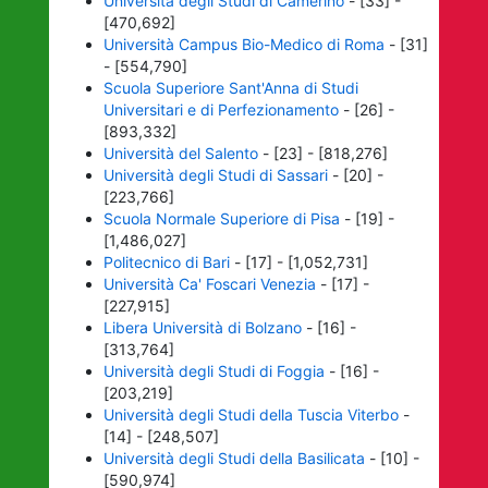
Università degli Studi di Camerino
- [33] -
[470,692]
Università Campus Bio-Medico di Roma
- [31]
- [554,790]
Scuola Superiore Sant'Anna di Studi
Universitari e di Perfezionamento
- [26] -
[893,332]
Università del Salento
- [23] - [818,276]
Università degli Studi di Sassari
- [20] -
[223,766]
Scuola Normale Superiore di Pisa
- [19] -
[1,486,027]
Politecnico di Bari
- [17] - [1,052,731]
Università Ca' Foscari Venezia
- [17] -
[227,915]
Libera Università di Bolzano
- [16] -
[313,764]
Università degli Studi di Foggia
- [16] -
[203,219]
Università degli Studi della Tuscia Viterbo
-
[14] - [248,507]
Università degli Studi della Basilicata
- [10] -
[590,974]