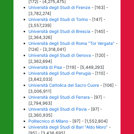
[172] - [4,275,475]
Università degli Studi di Firenze
- [163] -
[3,782,274]
Università degli Studi di Torino
- [147] -
[3,557,239]
Università degli Studi di Brescia
- [140] -
[2,364,326]
Università degli Studi di Roma "Tor Vergata"
-
[124] - [3,318,041]
Università degli Studi di Genova
- [120] -
[2,362,694]
Università di Pisa
- [119] - [5,449,293]
Università degli Studi di Perugia
- [110] -
[3,642,033]
Università Cattolica del Sacro Cuore
- [106] -
[3,006,911]
Università degli Studi di Ferrara
- [97] -
[2,794,963]
Università degli Studi di Pavia
- [97] -
[2,360,935]
Politecnico di Milano
- [97] - [1,552,804]
Università degli Studi di Bari "Aldo Moro"
-
[95] - [3,436,695]