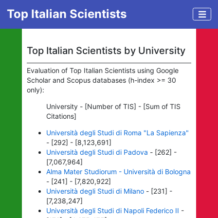
Top Italian Scientists
Top Italian Scientists by University
Evaluation of Top Italian Scientists using Google
Scholar and Scopus databases (h-index >= 30
only):
University - [Number of TIS] - [Sum of TIS
Citations]
Università degli Studi di Roma "La Sapienza"
- [292] - [8,123,691]
Università degli Studi di Padova
- [262] -
[7,067,964]
Alma Mater Studiorum - Università di Bologna
- [241] - [7,820,922]
Università degli Studi di Milano
- [231] -
[7,238,247]
Università degli Studi di Napoli Federico II
-